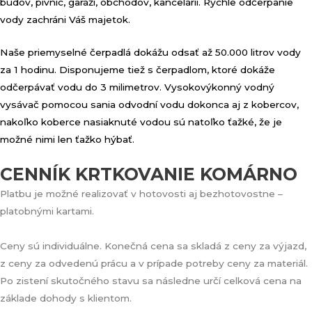
budov, pivníc, garáží, obchodov, kancelárií. Rýchle odčerpanie
vody zachráni Váš majetok.
Naše priemyselné čerpadlá dokážu odsať až 50.000 litrov vody
za 1 hodinu. Disponujeme tiež s čerpadlom, ktoré dokáže
odčerpávať vodu do 3 milimetrov. Vysokovýkonný vodný
vysávač pomocou sania odvodní vodu dokonca aj z kobercov,
nakoľko koberce nasiaknuté vodou sú natoľko ťažké, že je
možné nimi len ťažko hýbať.
CENNÍK KRTKOVANIE KOMÁRNO
Platbu je možné realizovať v hotovosti aj bezhotovostne –
platobnými kartami.
Ceny sú individuálne. Konečná cena sa skladá z ceny za výjazd,
z ceny za odvedenú prácu a v prípade potreby ceny za materiál.
Po zistení skutočného stavu sa následne určí celková cena na
základe dohody s klientom.